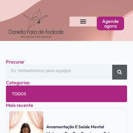
Ir
para
o
Agende
conteúdo
agora
Procurar
Pesquisar
Categorias
TODOS
Mais recente
Amamentação E Saúde Mental