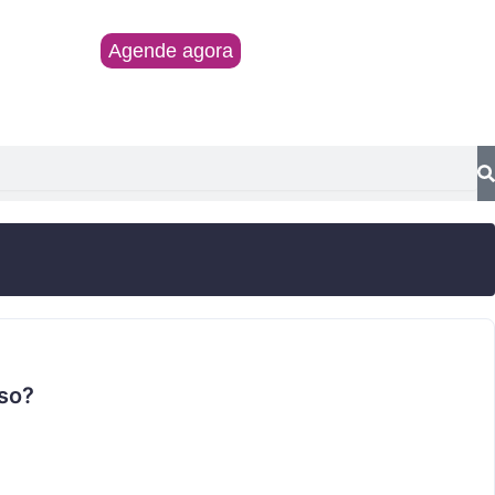
Agende agora
Blog
so?