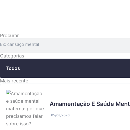
Ir
para
o
conteúdo
Procurar
Pesquisar
Categorias
Todos
Mais recente
Amamentação E Saúde Mental
05/08/2026